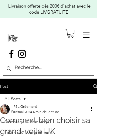
Livraison offerte dès 200€ d'achat avec le
code LIVGRATUITE
Post
All Posts
PSL Gréement
All Posts
17 mai 2024
4 min de lecture
Comment bien choisir sa
Démâtage & Rematage
grand-voile UK
Fabrication de gréement