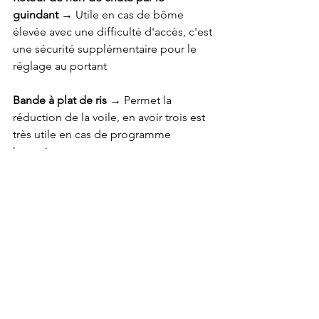
guindant →
 Utile en cas de bôme 
élevée avec une difficulté d'accès, c'est 
une sécurité supplémentaire pour le 
réglage au portant
Bande à plat de ris →
 Permet la 
réduction de la voile, en avoir trois est 
très utile en cas de programme 
hauturier
Cunningham →
 C'est un dispositif de 
réglage de la voile, il permet d'ajuster 
le creux de la voile
Numéro →
 Utile en cas de programme 
de régate
Sanglage recto verso des goussets de 